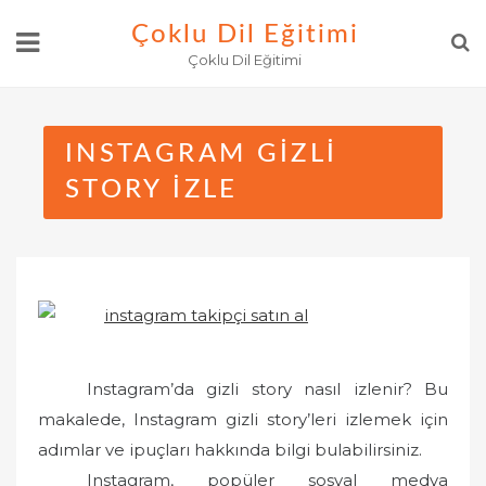
Skip
Çoklu Dil Eğitimi
to
Çoklu Dil Eğitimi
content
INSTAGRAM GIZLI
STORY İZLE
Instagram’da gizli story nasıl izlenir? Bu
makalede, Instagram gizli story’leri izlemek için
adımlar ve ipuçları hakkında bilgi bulabilirsiniz.
Instagram, popüler sosyal medya