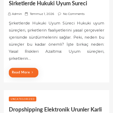
Sirketlerde Hukuki Uyum Sureci
P
Admin
Temmuz 1, 2026
No Comments
o
Şirketlerde Hukuki Uyum Süreci Hukuki uyum
s
süreçleri, şirketlerin faaliyetlerini yasal çerçeveler
t
içerisinde sürdürmelerini sağlar. Peki, neden bu
e
süreçler bu kadar önemli? İşte birkaç neden:
d
o
Yasal Riskleri Azaltma: Uyum süreçleri,
n
şirketlerin…
Read More
UNCATEGORIZED
Dropshipping Elektronik Urunler Karli