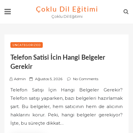
Skip
Çoklu Dil Eğitimi
to
Çoklu Dil Eğitimi
content
UNCATEGORIZED
Telefon Satisi İcin Hangi Belgeler
Gerekir
P
Admin
Ağustos 5, 2026
No Comments
o
Telefon Satışı İçin Hangi Belgeler Gerekir?
s
Telefon satışı yaparken, bazı belgeleri hazırlamak
t
şart. Bu belgeler, hem satıcının hem de alıcının
e
haklarını korur. Peki, hangi belgeler gerekiyor?
d
o
İşte, bu süreçte dikkat…
n