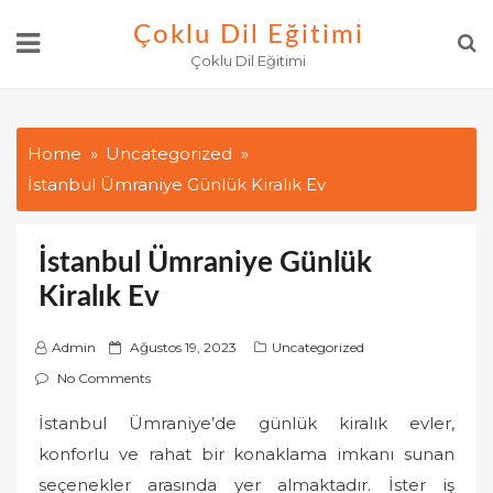
Skip
Çoklu Dil Eğitimi
to
Çoklu Dil Eğitimi
content
Home
Uncategorized
İstanbul Ümraniye Günlük Kiralık Ev
İstanbul Ümraniye Günlük
Kiralık Ev
P
Admin
Ağustos 19, 2023
Uncategorized
o
No Comments
s
İstanbul Ümraniye’de günlük kiralık evler,
t
konforlu ve rahat bir konaklama imkanı sunan
e
d
seçenekler arasında yer almaktadır. İster iş