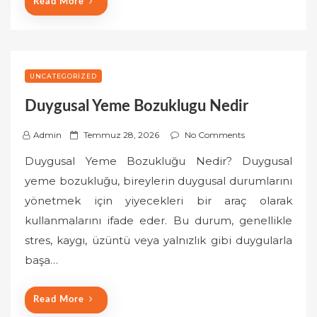
Read More
UNCATEGORIZED
Duygusal Yeme Bozuklugu Nedir
P
Admin
Temmuz 28, 2026
No Comments
o
Duygusal Yeme Bozukluğu Nedir? Duygusal
s
yeme bozukluğu, bireylerin duygusal durumlarını
t
yönetmek için yiyecekleri bir araç olarak
e
kullanmalarını ifade eder. Bu durum, genellikle
d
o
stres, kaygı, üzüntü veya yalnızlık gibi duygularla
n
başa…
Read More