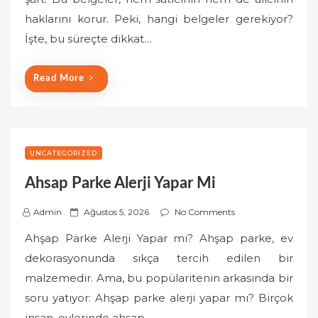
e
haklarını korur. Peki, hangi belgeler gerekiyor?
d
o
İşte, bu süreçte dikkat…
n
Read More
UNCATEGORIZED
Ahsap Parke Alerji Yapar Mi
P
Admin
Ağustos 5, 2026
No Comments
o
Ahşap Parke Alerji Yapar mı? Ahşap parke, ev
s
dekorasyonunda sıkça tercih edilen bir
t
malzemedir. Ama, bu popülaritenin arkasında bir
e
soru yatıyor: Ahşap parke alerji yapar mı? Birçok
d
o
insan, evlerinde ahşap…