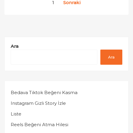
Yazı
1
Sonraki
sayfalaması
Ara
Ara
Bedava Tiktok Beğeni Kasma
Instagram Gizli Story İzle
Liste
Reels Beğeni Atma Hilesi