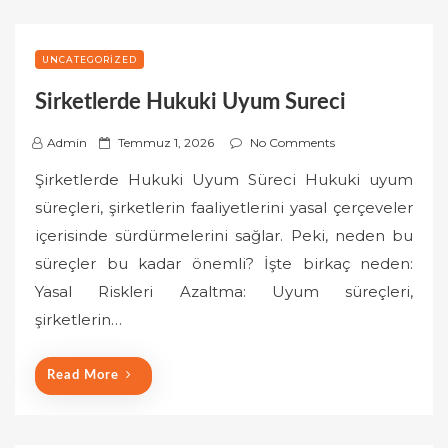
UNCATEGORIZED
Sirketlerde Hukuki Uyum Sureci
P
Admin
Temmuz 1, 2026
No Comments
o
Şirketlerde Hukuki Uyum Süreci Hukuki uyum
s
süreçleri, şirketlerin faaliyetlerini yasal çerçeveler
t
içerisinde sürdürmelerini sağlar. Peki, neden bu
e
süreçler bu kadar önemli? İşte birkaç neden:
d
o
Yasal Riskleri Azaltma: Uyum süreçleri,
n
şirketlerin…
Read More