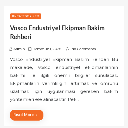
UNCATEGORIZED
Vosco Endustriyel Ekipman Bakim
Rehberi
P
Admin
Temmuz 1, 2026
No Comments
o
Vosco Endüstriyel Ekipman Bakım Rehberi Bu
s
makalede, Vosco endüstriyel ekipmanlarının
t
bakımı ile ilgili önemli bilgiler sunulacak.
e
Ekipmanların verimliliğini artırmak ve ömrünü
d
o
uzatmak için uygulanması gereken bakım
n
yöntemleri ele alınacaktır. Peki,…
Read More