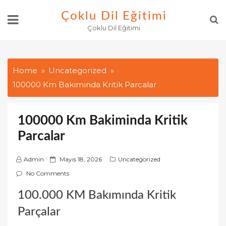
Skip
Çoklu Dil Eğitimi
to
Çoklu Dil Eğitimi
content
Home
Uncategorized
100000 Km Bakiminda Kritik Parcalar
100000 Km Bakiminda Kritik
Parcalar
P
Admin
Mayıs 18, 2026
Uncategorized
o
No Comments
s
100.000 KM Bakımında Kritik
t
e
Parçalar
d