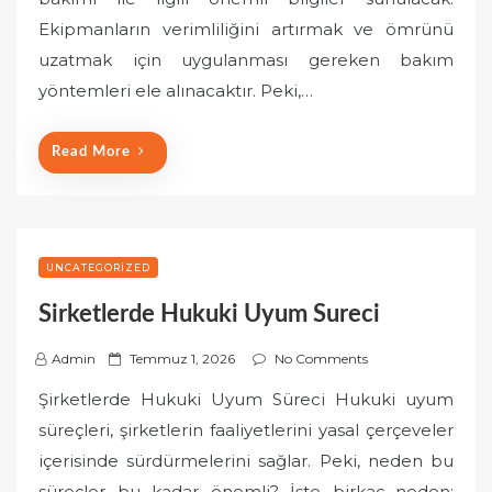
e
Ekipmanların verimliliğini artırmak ve ömrünü
d
o
uzatmak için uygulanması gereken bakım
n
yöntemleri ele alınacaktır. Peki,…
Read More
UNCATEGORIZED
Sirketlerde Hukuki Uyum Sureci
P
Admin
Temmuz 1, 2026
No Comments
o
Şirketlerde Hukuki Uyum Süreci Hukuki uyum
s
süreçleri, şirketlerin faaliyetlerini yasal çerçeveler
t
içerisinde sürdürmelerini sağlar. Peki, neden bu
e
süreçler bu kadar önemli? İşte birkaç neden:
d