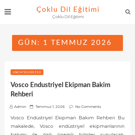
Skip
Çoklu Dil Eğitimi
to
Çoklu Dil Eğitimi
content
GÜN:
1 TEMMUZ 2026
UNCATEGORIZED
Vosco Endustriyel Ekipman Bakim
Rehberi
P
Admin
Temmuz 1, 2026
No Comments
o
Vosco Endüstriyel Ekipman Bakım Rehberi Bu
s
makalede, Vosco endüstriyel ekipmanlarının
t
bakımı ile ilgili önemli bilgiler sunulacak.