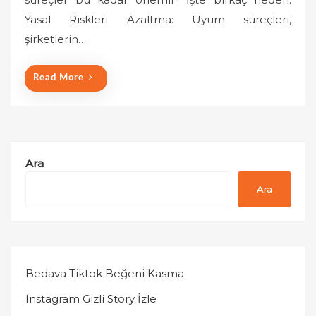
o
Yasal Riskleri Azaltma: Uyum süreçleri,
n
şirketlerin…
Read More
Ara
Ara
Bedava Tiktok Beğeni Kasma
Instagram Gizli Story İzle