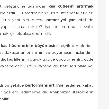
 geliştiriciler tarafından
kas kütlesini artırmak
ddelerdir. Bu maddelerin vücut üzerindeki etkileri
ilerin yanı sıra birçok
potansiyel yan etki
de
yapısını nasıl etkiler? İşte bu sorunun cevabı,
lamak için oldukça önemlidir.
,
kas hücrelerinin büyümesini
teşvik etmeleridir.
kas dokusunun onarımını ve büyümesini hızlandırır.
nda, kas liflerinin büyüklüğü ve gücü önemli ölçüde
 vadede değil, uzun vadede de bazı sorunlara yol
lı bir şekilde
performans artırma
hedefler. Fakat,
er göz ardı edilmemelidir. Anabolizan steroidlerin
bilir: