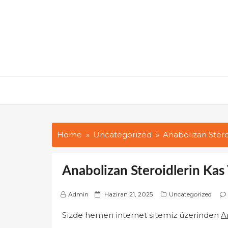
Skip
to
content
Home
Uncategorized
Anabolizan Steroi
Anabolizan Steroidlerin Kas 
P
Admin
Haziran 21, 2025
Uncategorized
o
Sizde hemen internet sitemiz üzerinden
A
s
t