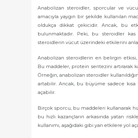
e
Anabolizan steroidler, sporcular ve vücut
d
amacıyla yaygın bir şekilde kullanılan ma
o
oldukça dikkat çekicidir. Ancak, bu etk
n
bulunmaktadır. Peki, bu steroidler kas 
steroidlerin vücut üzerindeki etkilerini an
Anabolizan steroidlerin en belirgin etkisi
Bu maddeler, protein sentezini artırarak 
Örneğin, anabolizan steroidler kullanıldığı
artabilir. Ancak, bu büyüme sadece kısa
açabilir.
Birçok sporcu, bu maddeleri kullanarak hız
bu hızlı kazançların arkasında yatan riskl
kullanımı, aşağıdaki gibi yan etkilere yol aça