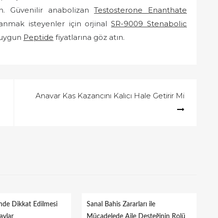
n. Güvenilir anabolizan
Testosterone Enanthate
anmak isteyenler için orjinal
SR-9009 Stenabolic
n uygun
Peptide
fiyatlarına göz atın.
Anavar Kas Kazancını Kalıcı Hale Getirir Mi
inde Dikkat Edilmesi
Sanal Bahis Zararları ile
aylar
Mücadelede Aile Desteğinin Rolü