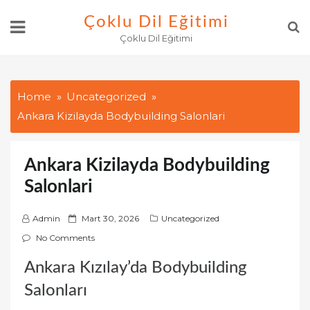
Skip
Çoklu Dil Eğitimi
to
Çoklu Dil Eğitimi
content
Home
Uncategorized
Ankara Kizilayda Bodybuilding Salonlari
Ankara Kizilayda Bodybuilding
Salonlari
P
Admin
Mart 30, 2026
Uncategorized
o
No Comments
s
Ankara Kızılay’da Bodybuilding
t
e
Salonları
d