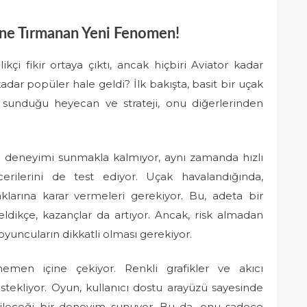
ine Tırmanan Yeni Fenomen!
kçi fikir ortaya çıktı, ancak hiçbiri Aviator kadar
ar popüler hale geldi? İlk bakışta, basit bir uçak
 sunduğu heyecan ve strateji, onu diğerlerinden
a deneyimi sunmakla kalmıyor, aynı zamanda hızlı
rilerini de test ediyor. Uçak havalandığında,
klarına karar vermeleri gerekiyor. Bu, adeta bir
ldikçe, kazançlar da artıyor. Ancak, risk almadan
ncuların dikkatli olması gerekiyor.
hemen içine çekiyor. Renkli grafikler ve akıcı
tekliyor. Oyun, kullanıcı dostu arayüzü sayesinde
ileceği bir deneyim sunuyor. Bu da, onu sadece