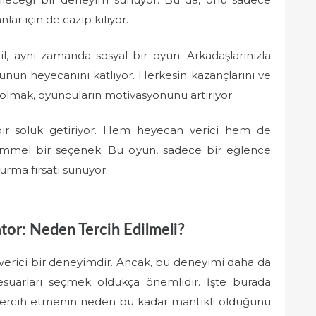
lar için de cazip kılıyor.
l, aynı zamanda sosyal bir oyun. Arkadaşlarınızla
nun heyecanını katlıyor. Herkesin kazançlarını ve
 olmak, oyuncuların motivasyonunu artırıyor.
bir soluk getiriyor. Hem heyecan verici hem de
kemmel bir seçenek. Bu oyun, sadece bir eğlence
urma fırsatı sunuyor.
tor: Neden Tercih Edilmeli?
 verici bir deneyimdir. Ancak, bu deneyimi daha da
suarları seçmek oldukça önemlidir. İşte burada
 tercih etmenin neden bu kadar mantıklı olduğunu