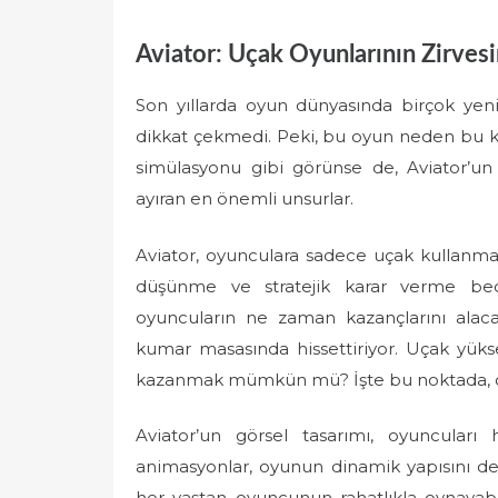
Aviator: Uçak Oyunlarının Zirves
Son yıllarda oyun dünyasında birçok yenili
dikkat çekmedi. Peki, bu oyun neden bu kad
simülasyonu gibi görünse de, Aviator’un
ayıran en önemli unsurlar.
Aviator, oyunculara sadece uçak kullanm
düşünme ve stratejik karar verme bece
oyuncuların ne zaman kazançlarını alaca
kumar masasında hissettiriyor. Uçak yükse
kazanmak mümkün mü? İşte bu noktada, oyu
Aviator’un görsel tasarımı, oyuncuları 
animasyonlar, oyunun dinamik yapısını des
her yaştan oyuncunun rahatlıkla oynayab