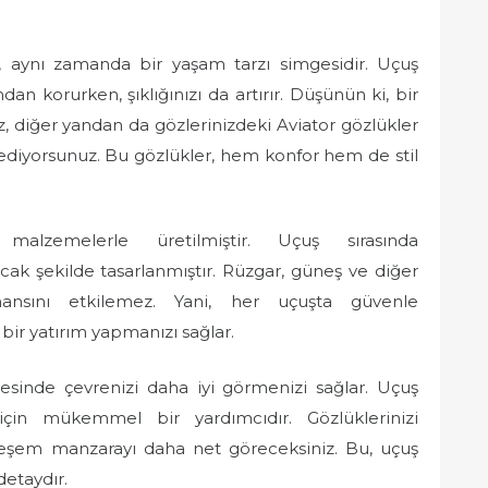
l, aynı zamanda bir yaşam tarzı simgesidir. Uçuş
ından korurken, şıklığınızı da artırır. Düşünün ki, bir
, diğer yandan da gözlerinizdeki Aviator gözlükler
issediyorsunuz. Bu gözlükler, hem konfor hem de stil
 malzemelerle üretilmiştir. Uçuş sırasında
acak şekilde tasarlanmıştır. Rüzgar, güneş ve diğer
mansını etkilemez. Yani, her uçuşta güvenle
i bir yatırım yapmanızı sağlar.
ayesinde çevrenizi daha iyi görmenizi sağlar. Uçuş
için mükemmel bir yardımcıdır. Gözlüklerinizi
hteşem manzarayı daha net göreceksiniz. Bu, uçuş
detaydır.