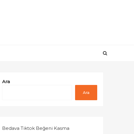
Ara
Ara
Bedava Tiktok Beğeni Kasma