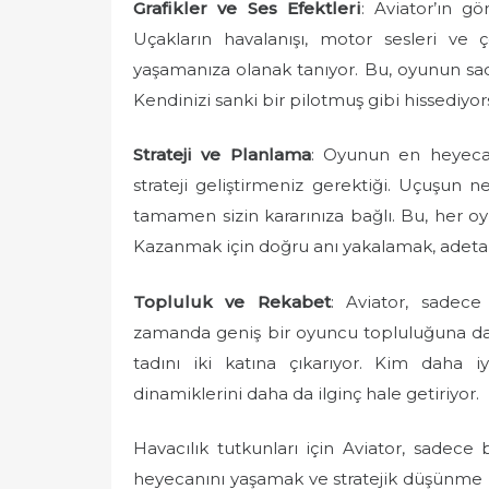
Grafikler ve Ses Efektleri
: Aviator’ın gö
Uçakların havalanışı, motor sesleri ve 
yaşamanıza olanak tanıyor. Bu, oyunun sa
Kendinizi sanki bir pilotmuş gibi hissediyo
Strateji ve Planlama
: Oyunun en heyecan 
strateji geliştirmeniz gerektiği. Uçuşu
tamamen sizin kararınıza bağlı. Bu, her o
Kazanmak için doğru anı yakalamak, adeta 
Topluluk ve Rekabet
: Aviator, sadece
zamanda geniş bir oyuncu topluluğuna da
tadını iki katına çıkarıyor. Kim daha 
dinamiklerini daha da ilginç hale getiriyor.
Havacılık tutkunları için Aviator, sadec
heyecanını yaşamak ve stratejik düşünme b