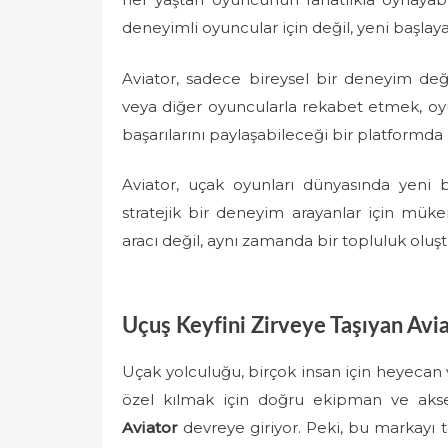
deneyimli oyuncular için değil, yeni başlayan
Aviator, sadece bireysel bir deneyim deği
veya diğer oyuncularla rekabet etmek, oyu
başarılarını paylaşabileceği bir platformda
Aviator, uçak oyunları dünyasında yeni 
stratejik bir deneyim arayanlar için mü
aracı değil, aynı zamanda bir topluluk oluşt
Uçuş Keyfini Zirveye Taşıyan Avia
Uçak yolculuğu, birçok insan için heyecan
özel kılmak için doğru ekipman ve akse
Aviator
devreye giriyor. Peki, bu markayı