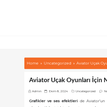
Skip
to
content
Home
Uncategorized
Aviator Uçak Oyu
Aviator Uçak Oyunları İçin 
P
Admin
Ekim 8, 2024
Uncategorized
N
o
Grafikler ve ses efektleri
de Aviator’un 
s
t