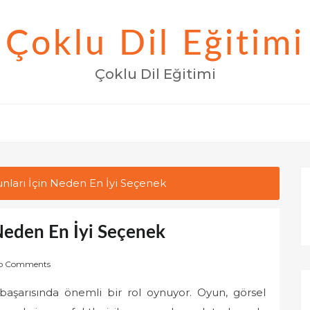
Çoklu Dil Eğitimi
Çoklu Dil Eğitimi
nları İçin Neden En İyi Seçenek
Neden En İyi Seçenek
o Comments
başarısında önemli bir rol oynuyor. Oyun, görsel