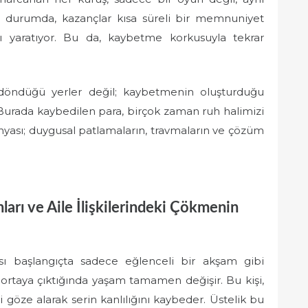
 durumda, kazançlar kısa süreli bir memnuniyet
gı yaratıyor. Bu da, kaybetme korkusuyla tekrar
 döndüğü yerler değil; kaybetmenin oluşturduğu
. Burada kaybedilen para, birçok zaman ruh halimizi
yası; duygusal patlamaların, travmaların ve çözüm
ları ve Aile İlişkilerindeki Çökmenin
ı başlangıçta sadece eğlenceli bir akşam gibi
 ortaya çıktığında yaşam tamamen değişir. Bu kişi,
göze alarak serin kanlılığını kaybeder. Üstelik bu