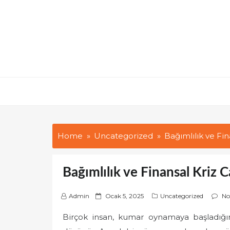
Skip
to
content
Home
Uncategorized
Bağımlılık ve Fin
Bağımlılık ve Finansal Kriz C
P
Admin
Ocak 5, 2025
Uncategorized
No
o
Birçok insan, kumar oynamaya başladığın
s
t