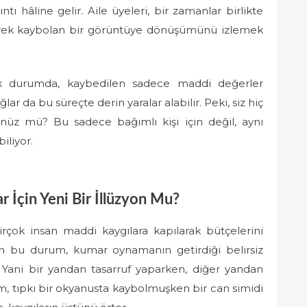
ntı hâline gelir. Aile üyeleri, bir zamanlar birlikte
 giderek kaybolan bir görüntüye dönüşümünü izlemek
şık durumda, kaybedilen sadece maddi değerler
lar da bu süreçte derin yaralar alabilir. Peki, siz hiç
dünüz mü? Bu sadece bağımlı kişi için değil, aynı
iliyor.
r İçin Yeni Bir İllüzyon Mu?
rçok insan maddi kaygılara kapılarak bütçelerini
için bu durum, kumar oynamanın getirdiği belirsiz
Yani bir yandan tasarruf yaparken, diğer yandan
, tıpkı bir okyanusta kaybolmuşken bir can simidi