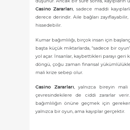
düşünür. Ancak bir süre sonra, kayıpların üs
e
Casino Zararları
, sadece maddi kayıplarla
d
derece derindir. Aile bağları zayıflayabilir,
o
hissedebilir.
n
Kumar bağımlılığı, birçok insan için başlang
başta küçük miktarlarda, “sadece bir oyun
yol açar. İnsanlar, kaybettikleri parayı ger
döngü, çoğu zaman finansal yükümlülükler
mali krize sebep olur.
Casino Zararları
, yalnızca bireyin ma
çevresindekilere de ciddi zararlar ver
bağımlılığın önüne geçmek için gereken
yalnızca bir oyun, ama kayıplar gerçektir.