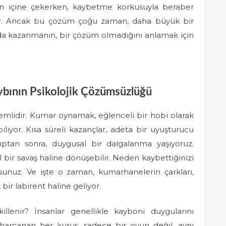
ın içine çekerken, kaybetme korkusuyla beraber
yor. Ancak bu çözüm çoğu zaman, daha büyük bir
nda kazanmanın, bir çözüm olmadığını anlamak için
ybının Psikolojik Çözümsüzlüğü
mlidir. Kumar oynamak, eğlenceli bir hobi olarak
iliyor. Kısa süreli kazançlar, adeta bir uyuşturucu
yıptan sonra, duygusal bir dalgalanma yaşıyoruz.
l bir savaş haline dönüşebilir. Neden kaybettiğinizi
rsunuz. Ve işte o zaman, kumarhanelerin çarkları,
ir labirent haline geliyor.
llenir? İnsanlar genellikle kayboni duygularını
arcanan her kuruş, sadece bir oyun değil, aynı