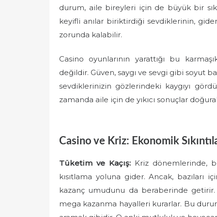
durum, aile bireyleri için de büyük bir sıkı
keyifli anılar biriktirdiği sevdiklerinin,
zorunda kalabilir.
Casino oyunlarının yarattığı bu karma
değildir. Güven, saygı ve sevgi gibi soyut bağ
sevdiklerinizin gözlerindeki kaygıyı gör
zamanda aile için de yıkıcı sonuçlar doğurab
Casino ve Kriz: Ekonomik Sıkıntıla
Tüketim ve Kaçış:
Kriz dönemlerinde, bi
kısıtlama yoluna gider. Ancak, bazıları 
kazanç umudunu da beraberinde getirir. 
mega kazanma hayalleri kurarlar. Bu durum