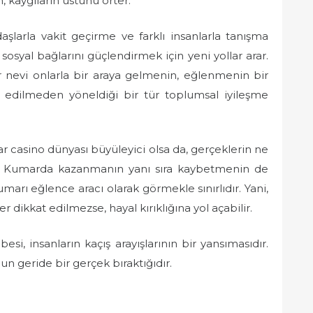
 kaygıların üstünü örter.
aşlarla vakit geçirme ve farklı insanlarla tanışma
 sosyal bağlarını güçlendirmek için yeni yollar arar.
 nevi onlarla bir araya gelmenin, eğlenmenin bir
ark edilmeden yöneldiği bir tür toplumsal iyileşme
 casino dünyası büyüleyici olsa da, gerçeklerin ne
z. Kumarda kazanmanın yanı sıra kaybetmenin de
marı eğlence aracı olarak görmekle sınırlıdır. Yani,
 dikkat edilmezse, hayal kırıklığına yol açabilir.
esi, insanların kaçış arayışlarının bir yansımasıdır.
 geride bir gerçek bıraktığıdır.