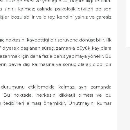
t üste gelmesi ve yenilgi hissi, bağımlılığı tetikler.
 sınırlı kalmaz; aslında psikolojik etkileri de son
 işler bozulabilir ve birey, kendini yalnız ve çaresiz
ıç noktasını kaybettiği bir serüvene dönüşebilir. İlk
” diyerek başlanan süreç, zamanla büyük kayıplara
i kazanmak için daha fazla bahis yapmaya yönelir. Bu
in devre dışı kalmasına ve sonuç olarak ciddi bir
li durumunu etkilemekle kalmaz, aynı zamanda
ir. Bu noktada, herkesin dikkatli olması ve bu
 tedbirleri alması önemlidir. Unutmayın, kumar