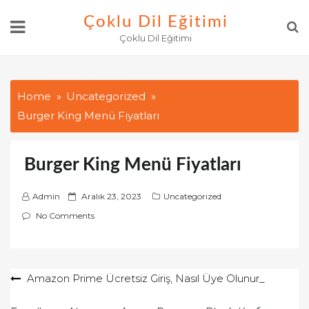
Skip
Çoklu Dil Eğitimi
to
Çoklu Dil Eğitimi
content
Home
Uncategorized
Burger King Menü Fiyatları
Burger King Menü Fiyatları
P
Admin
Aralık 23, 2023
Uncategorized
o
No Comments
s
t
e
Yazı
Amazon Prime Ücretsiz Giriş, Nasıl Üye Olunur_
d
o
gezinmesi