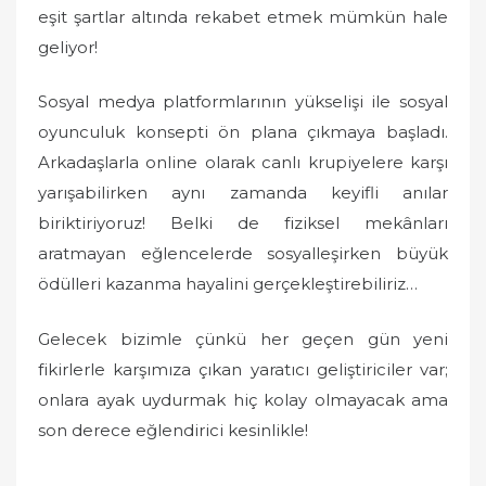
eşit şartlar altında rekabet etmek mümkün hale
geliyor!
Sosyal medya platformlarının yükselişi ile sosyal
oyunculuk konsepti ön plana çıkmaya başladı.
Arkadaşlarla online olarak canlı krupiyelere karşı
yarışabilirken aynı zamanda keyifli anılar
biriktiriyoruz! Belki de fiziksel mekânları
aratmayan eğlencelerde sosyalleşirken büyük
ödülleri kazanma hayalini gerçekleştirebiliriz…
Gelecek bizimle çünkü her geçen gün yeni
fikirlerle karşımıza çıkan yaratıcı geliştiriciler var;
onlara ayak uydurmak hiç kolay olmayacak ama
son derece eğlendirici kesinlikle!