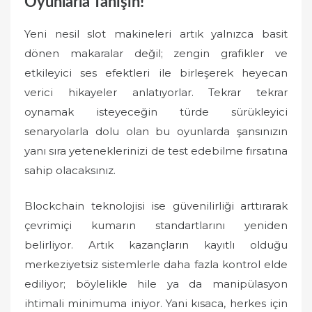
Oyunlarla Tanışın!
Yeni nesil slot makineleri artık yalnızca basit
dönen makaralar değil; zengin grafikler ve
etkileyici ses efektleri ile birleşerek heyecan
verici hikayeler anlatıyorlar. Tekrar tekrar
oynamak isteyeceğin türde sürükleyici
senaryolarla dolu olan bu oyunlarda şansınızın
yanı sıra yeteneklerinizi de test edebilme fırsatına
sahip olacaksınız.
Blockchain teknolojisi ise güvenilirliği arttırarak
çevrimiçi kumarın standartlarını yeniden
belirliyor. Artık kazançların kayıtlı olduğu
merkeziyetsiz sistemlerle daha fazla kontrol elde
ediliyor; böylelikle hile ya da manipülasyon
ihtimali minimuma iniyor. Yani kısaca, herkes için