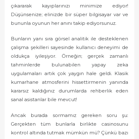
çıkararak kayıplarınızı minimize ediyor!
Düşünsenize; elinizde bir süper bilgisayar var ve
bununla oyunun her anını takip ediyorsunuz.
Bunların yanı sıra görsel analitik ile desteklenen
çalışma şekilleri sayesinde kullanıcı deneyimi de
oldukça iyileşiyor. Örneğin; gerçek zamanlı
tahminlerde bulunabilen yapay zeka
uygulamaları artık çok yaygın hale geldi. Klasik
kumarhane atmosferini hissettirmenin yanında
kararsız kaldığınız durumlarda rehberlik eden
sanal asistanlar bile mevcut!
Ancak burada sormamız gereken soru şu:
Gerçekten tüm bunlarla birlikte casinosunu
kontrol altında tutmak mümkün mü? Çünkü bazı