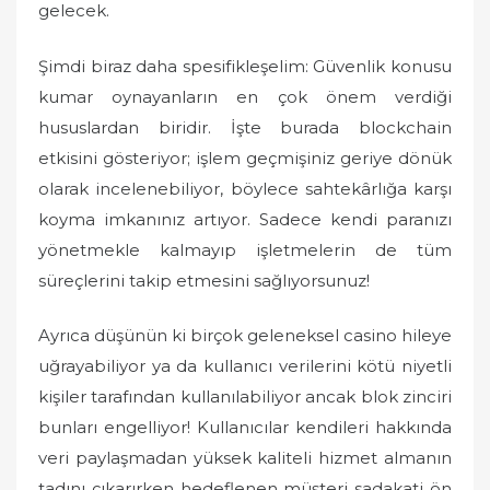
gelecek.
Şimdi biraz daha spesifikleşelim: Güvenlik konusu
kumar oynayanların en çok önem verdiği
hususlardan biridir. İşte burada blockchain
etkisini gösteriyor; işlem geçmişiniz geriye dönük
olarak incelenebiliyor, böylece sahtekârlığa karşı
koyma imkanınız artıyor. Sadece kendi paranızı
yönetmekle kalmayıp işletmelerin de tüm
süreçlerini takip etmesini sağlıyorsunuz!
Ayrıca düşünün ki birçok geleneksel casino hileye
uğrayabiliyor ya da kullanıcı verilerini kötü niyetli
kişiler tarafından kullanılabiliyor ancak blok zinciri
bunları engelliyor! Kullanıcılar kendileri hakkında
veri paylaşmadan yüksek kaliteli hizmet almanın
tadını çıkarırken hedeflenen müşteri sadakati ön