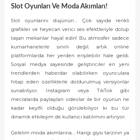
Slot Oyunları Ve Moda Akımları!
Slot oyunlarını düşünün… Çok sayıda renkli
grafikler ve heyecan verici ses efektleriyle dolup
taşan mekanlar hayal edin! Bu atmosfer sadece
kumarhanelerle sınırlı değil; artık online
platformlarda her yerden erişilebilir hale geldi.
Sosyal medya sayesinde geliştiriciler en yeni
trendlerden haberdar olabilirken oyunculara
hitap eden özelliklerle doldurulmuş versiyonlar
sunabiliyor. Instagram veya TikTok gibi
mecralarda paylaşılan videolar ile bir oyunun ne
kadar keyifli olduğu görülebiliyor ki bu tür
dinamik etkileşim de kullanıcı katılımını artırıyor.
Gelelim moda akımlarına… Hangi giysi tarzının ya