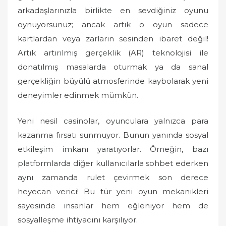
o
arkadaşlarınızla birlikte en sevdiğiniz oyunu
n
oynuyorsunuz; ancak artık o oyun sadece
kartlardan veya zarların sesinden ibaret değil!
Artık artırılmış gerçeklik (AR) teknolojisi ile
donatılmış masalarda oturmak ya da sanal
gerçekliğin büyülü atmosferinde kaybolarak yeni
deneyimler edinmek mümkün.
Yeni nesil casinolar, oyunculara yalnızca para
kazanma fırsatı sunmuyor. Bunun yanında sosyal
etkileşim imkanı yaratıyorlar. Örneğin, bazı
platformlarda diğer kullanıcılarla sohbet ederken
aynı zamanda rulet çevirmek son derece
heyecan verici! Bu tür yeni oyun mekanikleri
sayesinde insanlar hem eğleniyor hem de
sosyalleşme ihtiyacını karşılıyor.