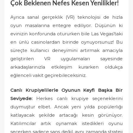
Çok Beklenen Nefes Kesen Yenilikler!
Ayrıca sanal gerçeklik (VR) teknolojisi de hızla
oyun masalarına entegre ediliyor. Düşünün ki
evinizin konforunda otururken bile Las Vegas’taki
en ünlü casinolardan birinde oynuyorsunuz! Bu
süreçte kullanıcı deneyimini artırmak amacıyla
geliştirilen VR uygulamaları sayesinde
arkadaşlarınızla etkileşim kurarken oldukça
eğlenceli vakit geçirebileceksiniz.
Canlı Krupiyelilerle Oyunun Keyfi Başka Bir
Seviyede:
Herkes canlı krupiye seçeneklerini
duymuştur elbet. Ancak yeni yılda popülerlığı
katlayacak şekilde artacağı kesin görünüyor.
Katılımcılar artık oynamak istedikleri oyunu
seçerken sadece şans değil, aynı zamanda strateji