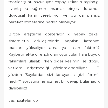
teoriler şunu savunuyor: Yapay zekanın sağladığı
avantajlara rağmen insanlar birçok durumda
duygusal karar verebiliyor ve bu da plansız
hareket etmelerine neden olabiliyor.
Birçok araştırma gösteriyor ki yapay zekalı
sistemlerin etkileşiminde yapılan kazanım
oranları yükseliyor ama ya insan faktörü?
Kaybetmekte dirençli olan oyuncular hala büyük
rakamlara ulaşabilirken diğer kesimin ise doğru
verilere erişemediği gözlemlenebiliyor . O
yüzden “Sayılardan sizi koruyacak gizli formül
nedir?” sorusuna henüz net bir cevap bulamadık
diyebiliriz!
casinositeleri.co