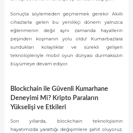
Sonuçta söylemeden geçmemek gerekir: Akıllı
cihazlarla gelen bu yenilikçi dönem yalnızca
eğlenmenin değil aynı zamanda hayallerin
peşinden koşmanın yolu oldu! Kumarbazlara
sundukları kolaylıklar ve sürekli gelişen
teknolojileriyle mobil oyun dünyası durmaksızın
büyümeye devam ediyor.
Blockchain ile Güvenli Kumarhane
Deneyimi Mi? Kripto Paraların
Yükselişi ve Etkileri
Son yıllarda, blockchain teknolojisinin
hayatımızda yarattığı değişimlere şahit oluyoruz.