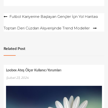
Yazı
Futbol Kariyerine Başlayan Gençler İçin Yol Haritası
gezinmesi
Toptan Deri Cüzdan Alışverişinde Trend Modeller
Related Post
Loobex Ateş Ölçer Kullanıcı Yorumları
Şubat 23, 2024