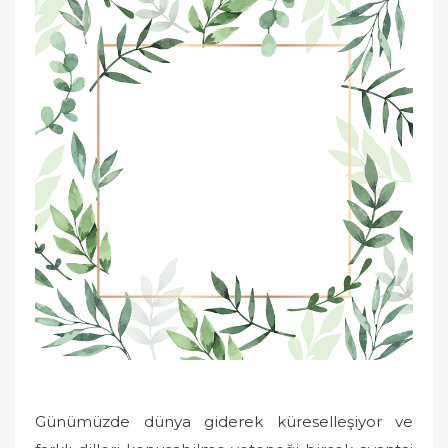
e
d
o
n
Günümüzde dünya giderek küreselleşiyor ve