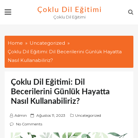
Skip
Çoklu Dil Eğitimi
to
Çoklu Dil Eğitimi
content
Home
Uncategorized
Çoklu Dil Eğitimi: Dil Becerilerini Günlük Hayatta
Nasıl Kullanabiliriz?
Çoklu Dil Eğitimi: Dil
Becerilerini Günlük Hayatta
Nasıl Kullanabiliriz?
P
Admin
Ağustos 11, 2023
Uncategorized
o
No Comments
s
t