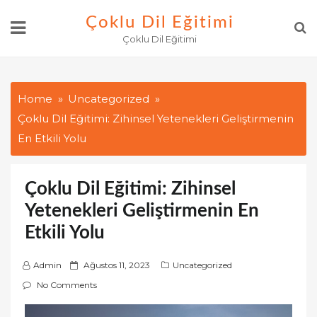
Skip
Çoklu Dil Eğitimi
to
Çoklu Dil Eğitimi
content
Home
Uncategorized
Çoklu Dil Eğitimi: Zihinsel Yetenekleri Geliştirmenin
En Etkili Yolu
Çoklu Dil Eğitimi: Zihinsel
Yetenekleri Geliştirmenin En
Etkili Yolu
P
Admin
Ağustos 11, 2023
Uncategorized
o
No Comments
s
t