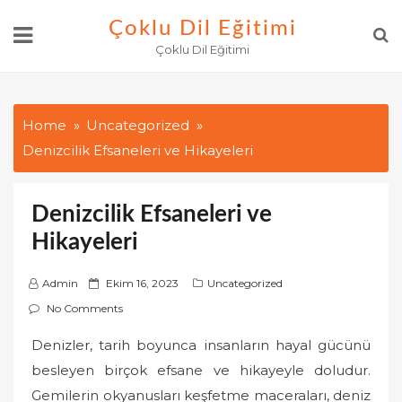
Skip
Çoklu Dil Eğitimi
to
Çoklu Dil Eğitimi
content
Home
Uncategorized
Denizcilik Efsaneleri ve Hikayeleri
Denizcilik Efsaneleri ve
Hikayeleri
P
Admin
Ekim 16, 2023
Uncategorized
o
No Comments
s
Denizler, tarih boyunca insanların hayal gücünü
t
besleyen birçok efsane ve hikayeyle doludur.
e
d
Gemilerin okyanusları keşfetme maceraları, deniz