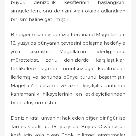
büyük denizcilik keşiflerinin başlangıcını
simgelerken, onu denizin kralı olarak adlandıran
bir isim haline getirmiştir.
Bir diğer efsanevi denizci Ferdinand Magellan'dır.
16. yüzyılda dünyanın çevresini dolaşma hedefiyle
yola çıkmıştır. Magellan'ın liderliğindeki
mürettebat, zorlu denizlerde karşılaştıkları
tehlikelere rağmen umutsuzluğa kapılmadan
ilerlemiş ve sonunda dünya turunu başarmıştır.
Magellan'ın cesareti ve azmi, keşifçilik tarihinde
kahramanlık hikayelerinin en etkileyicilerinden
birini oluşturmuştur.
Denizin kralı unvanını hak eden diğer bir figür ise
James Cook'tur. 18. yüzyılda Büyük Okyanus'un
keşfi için yola çıkan Cook, bilimsel araştırmalar