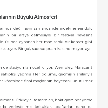
larının Büyülü Atmosferi
arında değil, aynı zamanda içlerindeki enerji dolu
ranın bir araya gelmesiyle bir festival havasına
ou’sunda oynanan her maç, sanki bir konser gibi.
iyle tutuyor. Bir gol, sadece puan kazandırmıyor; aynı
h de stadyumları özel kılıyor. Wembley, Maracanã
v sahipliği yapmış. Her bölümü, geçmişin anılarıyla
her köşesinde final maçlarının heyecanı, unutulmaz
marisi. Etkileyici tasarımları, baktığınız her yerde
a yerleştirilmiş koltuklar, taraftarları daha da