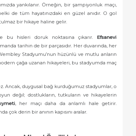
rımızda yankılanır. Örneğin, bir şampiyonluk maçı,
 belki de tüm hayatınızdaki en güzel anıdır. O gol
ulmaz bir hikaye haline gelir.
e bu hisleri doruk noktasına çıkarır.
Efsanevi
amanda tarihin de bir parçasıdır. Her duvarında, her
la, Wembley Stadyumu’nun hüzünlü ve mutlu anların
n modern çağa uzanan hikayeleri, bu stadyumda maç
tmez. Ancak, duygusal bağ kurduğumuz stadyumlar, o
yun değil; dostlukların, tutkuların ve hikayelerin
ıymeti
, her maçı daha da anlamlı hale getirir.
a çok derin bir anının kapısını aralar.