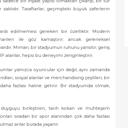
sadece bir inşaat yapısı olmaktan çıkarıp, bir tür
 saklıdır. Taraftarlar, geçmişteki büyük zaferlerin
dı edilmemesi gereken bir özelliktir. Modern
rileri ile göz kamaştırır; ancak geleneksel
ardır. Mimari, bir stadyumun ruhunu yansıtır; geniş
VIP alanlar, hepsi bu deneyimi zenginleştirir.
mlar yalnızca oyuncular için değil, aynı zamanda
andları, sosyal alanlar ve merchandising çeşitleri, bir
aha fazlası haline getirir. Bir stadyumda olmak,
e duyguyu birleştiren, tarih kokan ve muhteşem
, onları sıradan bir spor alanından çok daha fazlası
tulmaz anlar burada yaşanır.