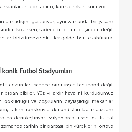
v ekranlar anların tadını çıkarma imkanı sunuyor.
un olmadığını gösteriyor; aynı zamanda bir yaşam
n peşinden koşarken, sadece futbolun peşinden değil,
ılar biriktirmektedir. Her golde, her tezahüratta,
İkonik Futbol Stadyumları
l stadyumları, sadece birer inşaattan ibaret değil.
r organ gibiler. Yüz yıllardır hayalini kurduğumuz
ının döküldüğü ve coşkuların paylaşıldığı mekânlar
rların, takım renkleriyle donandıkları bu muazzam
a da derinleştiriyor. Milyonlarca insan, bu kutsal
ı zamanda tarihin bir parçası için yüreklerini ortaya