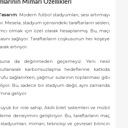
larının Mimari Özellikleri
Tasarım
. Modern futbol stadyumları, sesi artırmayı
Mesela, stadyum içerisindeki taraftarların sesleri,
ımcı olmak için özel olarak hesaplanmış. Bu, maçı
sını sağlıyor. Taraftarların coşkusunun her köşeye
rak artırıyor.
una da değinmeden geçemeyiz. Yeni nesil
ullanarak karbonsuzlaşma hedeflerine katkıda
rufu sağlanırken, yağmur sularının toplanması gibi
diliyor. Bu, sadece bir stadyum değil, aynı zamanda
mına geliyor.
yük bir role sahip. Akıllı bilet sistemleri ve mobil
me deneyimini geliştiriyor. Bu, taraftarların maç
stadyumları; mimari, teknoloji ve çevresel bilincin