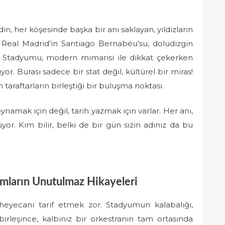
in, her köşesinde başka bir anı saklayan, yıldızların
ar. Real Madrid’in Santiago Bernabéu’su, doludizgin
tes Stadyumu, modern mimarisi ile dikkat çekerken
 Burası sadece bir stat değil, kültürel bir miras!
 taraftarların birleştiği bir buluşma noktası.
amak için değil, tarih yazmak için varlar. Her anı,
or. Kim bilir, belki de bir gün sizin adınız da bu
umların Unutulmaz Hikayeleri
i heyecanı tarif etmek zor. Stadyumun kalabalığı,
irleşince, kalbiniz bir orkestranın tam ortasında