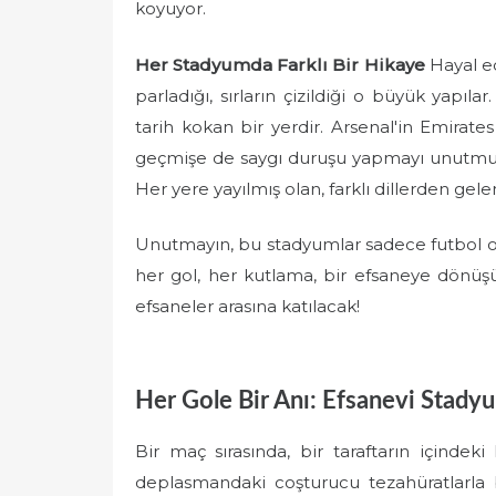
koyuyor.
Her Stadyumda Farklı Bir Hikaye
Hayal ed
parladığı, sırların çizildiği o büyük yapıl
tarih kokan bir yerdir. Arsenal'in Emira
geçmişe de saygı duruşu yapmayı unutmuyor.
Her yere yayılmış olan, farklı dillerden gelen
Unutmayın, bu stadyumlar sadece futbol oyn
her gol, her kutlama, bir efsaneye dönüşüy
efsaneler arasına katılacak!
Her Gole Bir Anı: Efsanevi Stady
Bir maç sırasında, bir taraftarın içindek
deplasmandaki coşturucu tezahüratlarla b