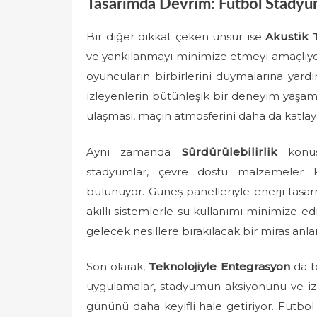
Tasarımda Devrim: Futbol Stadyum
Bir diğer dikkat çeken unsur ise
Akustik 
ve yankılanmayı minimize etmeyi amaçlıyor. 
oyuncuların birbirlerini duymalarına yard
izleyenlerin bütünleşik bir deneyim yaşama
ulaşması, maçın atmosferini daha da katlaya
Aynı zamanda
Sürdürülebilirlik
konus
stadyumlar, çevre dostu malzemeler k
bulunuyor. Güneş panelleriyle enerji tasar
akıllı sistemlerle su kullanımı minimize e
gelecek nesillere bırakılacak bir miras anla
Son olarak,
Teknolojiyle Entegrasyon
da bü
uygulamalar, stadyumun aksiyonunu ve izle
gününü daha keyifli hale getiriyor. Futbol 