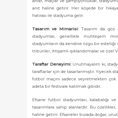
anlar, maçlar ve şampiyonluklar, stadyumu 
e
anıt haline getirir. Her köşede bir hikaye
d
hatırası ile stadyuma gelir.
o
n
Tasarım ve Mimarisi:
Tasarım da göz ar
stadyumlar, genellikle muhteşem mima
stadyumların da kendine özgü bir estetiği v
tribünler, ihtişamlı ışıklandırmalar ve özel 
Taraftar Deneyimi:
Unutmayalım ki, stadyu
taraftarlar için de tasarlanmıştır. Yiyecek st
futbol maçını sadece seyretmekten çok d
adeta bir festivale katılmak gibidir.
Efsane futbol stadyumları, kalabalığı v
tasarımlara sahip alanlardır. Bu özellikler
haline getirir. Efsaneler burada doğar, unu