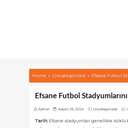
Skip
to
content
Home
Uncategorized
Efsane Futbol St
Efsane Futbol Stadyumlarının
P
Admin
Kasım 25, 2024
Uncategorized
o
Tarih:
Efsane stadyumları genellikle köklü 
s
t