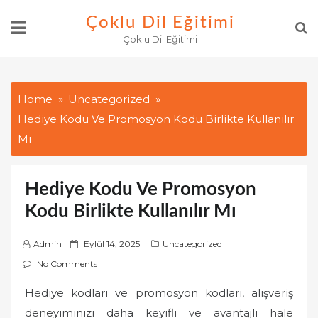
Skip
Çoklu Dil Eğitimi
to
Çoklu Dil Eğitimi
content
Home
Uncategorized
Hediye Kodu Ve Promosyon Kodu Birlikte Kullanılır
Mı
Hediye Kodu Ve Promosyon
Kodu Birlikte Kullanılır Mı
P
Admin
Eylül 14, 2025
Uncategorized
o
No Comments
s
Hediye kodları ve promosyon kodları, alışveriş
t
deneyiminizi daha keyifli ve avantajlı hale
e