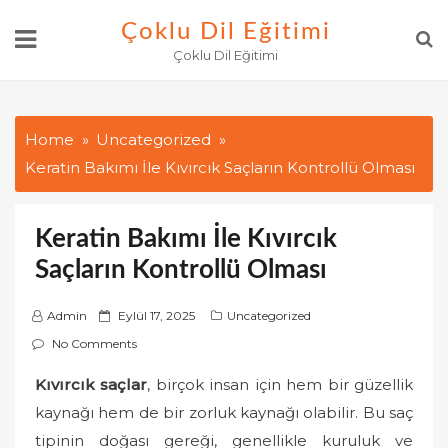
Skip
Çoklu Dil Eğitimi
to
Çoklu Dil Eğitimi
content
Home
Uncategorized
Keratin Bakımı İle Kıvırcık Saçların Kontrollü Olması
Keratin Bakımı İle Kıvırcık
Saçların Kontrollü Olması
P
Admin
Eylül 17, 2025
Uncategorized
o
No Comments
s
Kıvırcık saçlar
, birçok insan için hem bir güzellik
t
kaynağı hem de bir zorluk kaynağı olabilir. Bu saç
e
d
tipinin doğası gereği, genellikle kuruluk ve