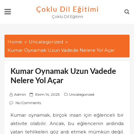
Skip
Çoklu Dil Eğitimi
to
Çoklu Dil Eğitimi
content
Home
Uncategorized
Kumar Oynamak Uzun Vadede Nelere Yol Açar
Kumar Oynamak Uzun Vadede
Nelere Yol Açar
P
Admin
Ekim 14, 2025
Uncategorized
o
No Comments
s
Kumar oynamak, birçok insan için eğlenceli bir
t
aktivite olabilir. Ancak, bu eğlencenin ardında
e
d
yatan tehlikeleri göz ardı etmek mümkün değil.