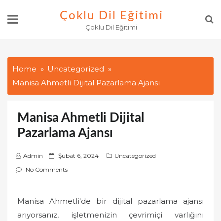
Skip
Çoklu Dil Eğitimi
to
Çoklu Dil Eğitimi
content
Home
Uncategorized
Manisa Ahmetli Dijital Pazarlama Ajansı
Manisa Ahmetli Dijital
Pazarlama Ajansı
P
Admin
Şubat 6, 2024
Uncategorized
o
No Comments
s
t
Manisa Ahmetli'de bir dijital pazarlama ajansı
e
arıyorsanız, işletmenizin çevrimiçi varlığını
d