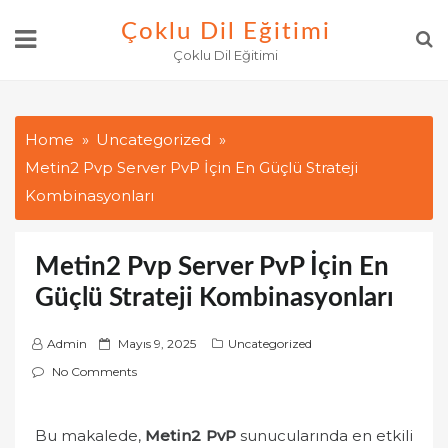
Skip
Çoklu Dil Eğitimi
to
Çoklu Dil Eğitimi
content
Home
Uncategorized
Metin2 Pvp Server PvP İçin En Güçlü Strateji
Kombinasyonları
Metin2 Pvp Server PvP İçin En
Güçlü Strateji Kombinasyonları
P
Admin
Mayıs 9, 2025
Uncategorized
o
No Comments
s
t
Bu makalede,
Metin2 PvP
sunucularında en etkili
e