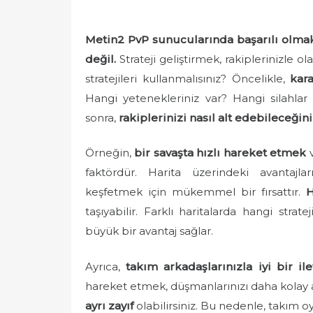
o
s
Metin2 PvP sunucularında başarılı olmak
t
e
değil.
Strateji geliştirmek, rakiplerinizle o
d
stratejileri kullanmalısınız? Öncelikle,
kara
o
Hangi yetenekleriniz var? Hangi silahlar e
n
sonra,
rakiplerinizi nasıl alt edebileceğini
Örneğin,
bir savaşta hızlı hareket etmek
v
faktördür. Harita üzerindeki avantajlar
keşfetmek için mükemmel bir fırsattır.
H
taşıyabilir. Farklı haritalarda hangi strate
büyük bir avantaj sağlar.
Ayrıca,
takım arkadaşlarınızla iyi bir i
hareket etmek, düşmanlarınızı daha kolay 
ayrı zayıf
olabilirsiniz. Bu nedenle, takım 