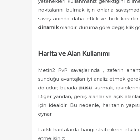
yetenekleri kullanmanız gerektiğini bilmek
noktalarını bulmak için onlarla savaşmad
savaş anında daha etkili ve hızlı kararlar 
dinamik
olandır; duruma göre değişiklik gö
Harita ve Alan Kullanımı
Metin2 PvP savaşlarında , zaferin anahta
sunduğu avantajları iyi analiz etmek gereki
doludur; burada
pusu
kurmak, rakiplerin
Diğer yandan, geniş alanlar ve açık alanlar;
için idealdir. Bu nedenle, haritanın yapısı
oynar.
Farklı haritalarda hangi stratejilerin etki
etmelisiniz: