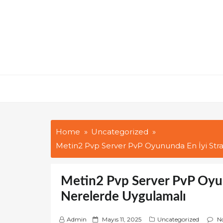
Skip
to
content
Home
Uncategorized
Metin2 Pvp Server PvP Oyununda En İyi Stra
Metin2 Pvp Server PvP Oyunu
Nerelerde Uygulamalı
P
Admin
Mayıs 11, 2025
Uncategorized
N