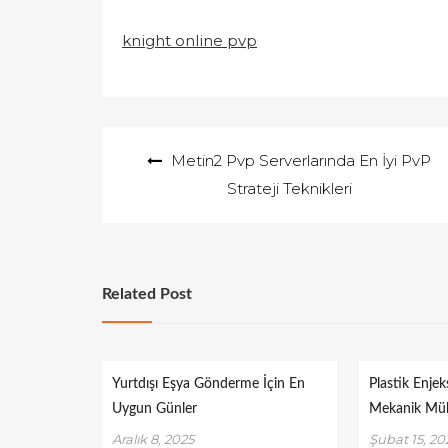
knight online pvp
Yazı
Metin2 Pvp Serverlarında En İyi PvP
gezinmesi
Strateji Teknikleri
Related Post
Yurtdışı Eşya Gönderme İçin En
Plastik Enjek
Uygun Günler
Mekanik Müh
Aralık 8, 2025
Şubat 15, 2