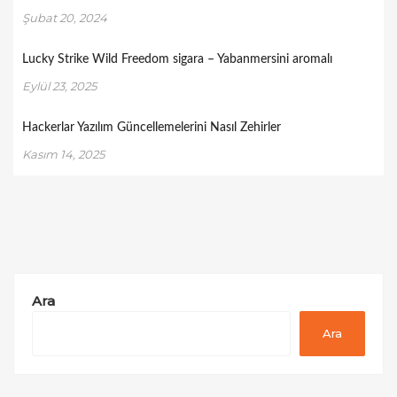
Şubat 20, 2024
Lucky Strike Wild Freedom sigara – Yabanmersini aromalı
Eylül 23, 2025
Hackerlar Yazılım Güncellemelerini Nasıl Zehirler
Kasım 14, 2025
Ara
Ara