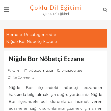
Skip
Çoklu Dil Eğitimi
to
Çoklu Dil Eğitimi
content
Home
Uncategorized
Niğde Bor Nöbetçi Eczane
Niğde Bor Nöbetçi Eczane
P
Admin
Ağustos 18, 2023
Uncategorized
o
No Comments
s
Niğde Bor ilçesindeki nöbetçi eczaneler
t
hakkında bilgi almak için doğru yerdesiniz! Niğde
e
d
Bor ilçesindeki acil durumlarda hizmet veren
o
eczaneler, sağlık sorunlarınızı çözmek için sizleri