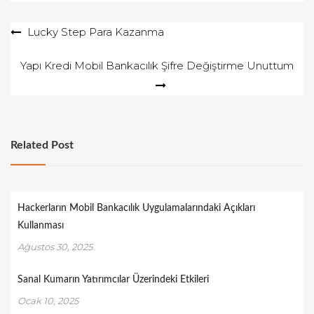
e
Yazı
Lucky Step Para Kazanma
d
o
gezinmesi
Yapı Kredi Mobil Bankacılık Şifre Değiştirme Unuttum
n
Related Post
Hackerların Mobil Bankacılık Uygulamalarındaki Açıkları
Kullanması
Ağustos 30, 2025
Sanal Kumarın Yatırımcılar Üzerindeki Etkileri
Ocak 10, 2025