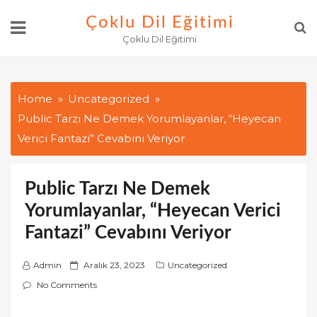
Skip
Çoklu Dil Eğitimi
to
Çoklu Dil Eğitimi
content
Home
Uncategorized
Public Tarzı Ne Demek Yorumlayanlar, “Heyecan
Verici Fantazi” Cevabını Veriyor
Public Tarzı Ne Demek
Yorumlayanlar, “Heyecan Verici
Fantazi” Cevabını Veriyor
P
Admin
Aralık 23, 2023
Uncategorized
o
No Comments
s
t