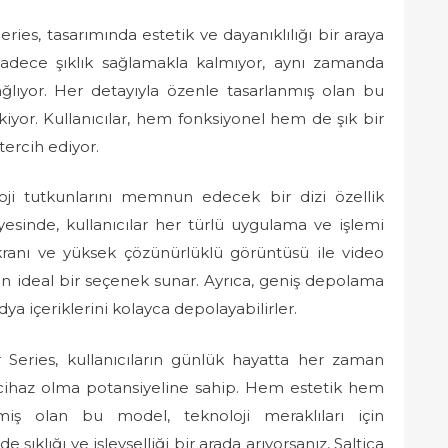
ies, tasarımında estetik ve dayanıklılığı bir araya
, sadece şıklık sağlamakla kalmıyor, aynı zamanda
ağlıyor. Her detayıyla özenle tasarlanmış olan bu
ekiyor. Kullanıcılar, hem fonksiyonel hem de şık bir
tercih ediyor.
oloji tutkunlarını memnun edecek bir dizi özellik
yesinde, kullanıcılar her türlü uygulama ve işlemi
ekranı ve yüksek çözünürlüklü görüntüsü ile video
n ideal bir seçenek sunar. Ayrıca, geniş depolama
dya içeriklerini kolayca depolayabilirler.
Series, kullanıcıların günlük hayatta her zaman
lı cihaz olma potansiyeline sahip. Hem estetik hem
miş olan bu model, teknoloji meraklıları için
şıklığı ve işlevselliği bir arada arıyorsanız, Saltica