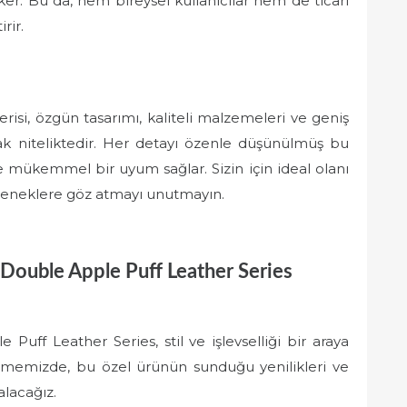
er. Bu da, hem bireysel kullanıcılar hem de ticari
rir.
isi, özgün tasarımı, kaliteli malzemeleri ve geniş
acak niteliktedir. Her detayı özenle düşünülmüş bu
 mükemmel bir uyum sağlar. Sizin için ideal olanı
çeneklere göz atmayı unutmayın.
 Double Apple Puff Leather Series
Puff Leather Series, stil ve işlevselliği bir araya
celememizde, bu özel ürünün sunduğu yenilikleri ve
alacağız.