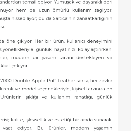
tandartları temsil ediyor. Yumuşak ve dayanıklı deri
nuyor hem de uzun ömürlü kullanım sağlıyor.
şta hissediliyor; bu da Saltica'nın zanaatkarlığının
si.
 da öne çıkıyor. Her bir ürün, kullanıcı deneyimini
onellikleriyle günlük hayatınızı kolaylaştırırken,
ünler, modern bir yaşam tarzını destekleyen ve
ikkat çekiyor.
ca 7000 Double Apple Puff Leather serisi, her zevke
lı renk ve model seçenekleriyle, kişisel tarzınıza en
Ürünlerin şıklığı ve kullanım rahatlığı, günlük
i; kalite, işlevsellik ve estetiği bir arada sunarak,
im vaat ediyor. Bu ürünler, modern yaşamın