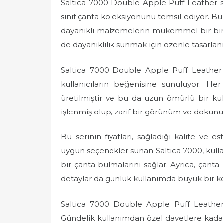
Saltica 7000 Double Apple Puff Leather seri
s
t
sınıf çanta koleksiyonunu temsil ediyor. Bu 
e
dayanıklı malzemelerin mükemmel bir birle
d
de dayanıklılık sunmak için özenle tasarlanm
o
n
Saltica 7000 Double Apple Puff Leather ç
kullanıcıların beğenisine sunuluyor. Her 
üretilmiştir ve bu da uzun ömürlü bir kul
işlenmiş olup, zarif bir görünüm ve dokunuş
Bu serinin fiyatları, sağladığı kalite ve 
uygun seçenekler sunan Saltica 7000, kullanı
bir çanta bulmalarını sağlar. Ayrıca, çanta 
detaylar da günlük kullanımda büyük bir kol
Saltica 7000 Double Apple Puff Leather çan
Gündelik kullanımdan özel davetlere kadar