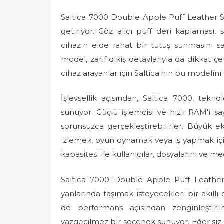
Saltica 7000 Double Apple Puff Leather Ser
getiriyor. Göz alıcı puff deri kaplaması
cihazın elde rahat bir tutuş sunmasını s
model, zarif dikiş detaylarıyla da dikkat ç
cihaz arayanlar için Saltica'nın bu modelini 
İşlevsellik açısından, Saltica 7000, tekn
sunuyor. Güçlü işlemcisi ve hızlı RAM'i sa
sorunsuzca gerçekleştirebilirler. Büyük 
izlemek, oyun oynamak veya iş yapmak içi
kapasitesi ile kullanıcılar, dosyalarını ve me
Saltica 7000 Double Apple Puff Leather 
yanlarında taşımak isteyecekleri bir akıl
de performans açısından zenginleştiril
vazgeçilmez bir seçenek sunuyor. Eğer siz de 