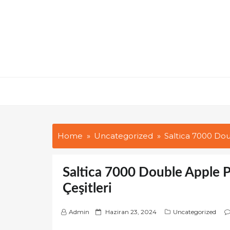
Skip
to
content
Home
Uncategorized
Saltica 7000 Doub
Saltica 7000 Double Apple Pu
Çeşitleri
P
Admin
Haziran 23, 2024
Uncategorized
o