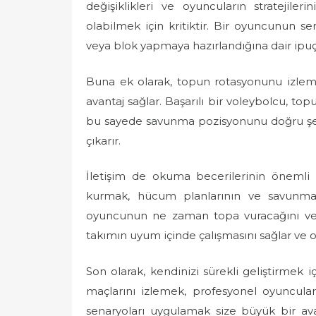
değişiklikleri ve oyuncuların stratejil
olabilmek için kritiktir. Bir oyuncunun se
veya blok yapmaya hazırlandığına dair ipu
Buna ek olarak, topun rotasyonunu izlem
avantaj sağlar. Başarılı bir voleybolcu, 
bu sayede savunma pozisyonunu doğru şeki
çıkarır.
İletişim de okuma becerilerinin önemli bi
kurmak, hücum planlarının ve savunma st
oyuncunun ne zaman topa vuracağını ve
takımın uyum içinde çalışmasını sağlar ve oy
Son olarak, kendinizi sürekli geliştirmek 
maçlarını izlemek, profesyonel oyuncula
senaryoları uygulamak size büyük bir av