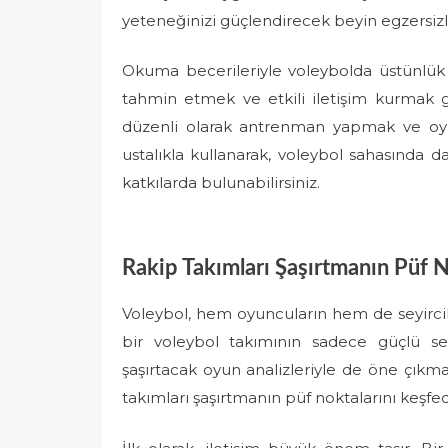
yeteneğinizi güçlendirecek beyin egzersiz
Okuma becerileriyle voleybolda üstünlük
tahmin etmek ve etkili iletişim kurmak gib
düzenli olarak antrenman yapmak ve oyu
ustalıkla kullanarak, voleybol sahasında da
katkılarda bulunabilirsiniz.
Rakip Takımları Şaşırtmanın Püf N
Voleybol, hem oyuncuların hem de seyirciler
bir voleybol takımının sadece güçlü ser
şaşırtacak oyun analizleriyle de öne çık
takımları şaşırtmanın püf noktalarını keşfe