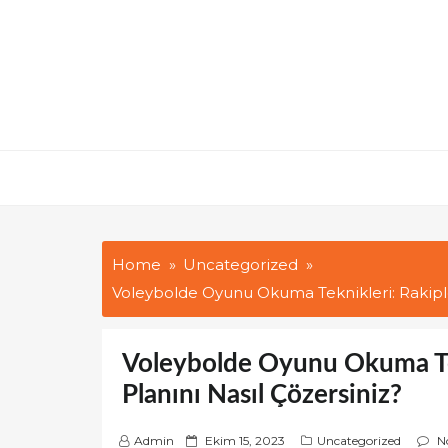
Skip
to
content
Home
Uncategorized
Voleybolde Oyunu Okuma Teknikleri: Rakiple
Voleybolde Oyunu Okuma Te
Planını Nasıl Çözersiniz?
P
Admin
Ekim 15, 2023
Uncategorized
N