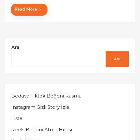
n
Read More
Ara
Ara
Bedava Tiktok Beğeni Kasma
Instagram Gizli Story İzle
Liste
Reels Beğeni Atma Hilesi