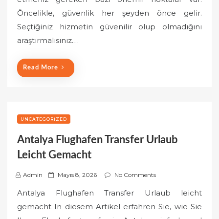
e
Öncelikle, güvenlik her şeyden önce gelir.
d
o
Seçtiğiniz hizmetin güvenilir olup olmadığını
n
araştırmalısınız.…
Read More
UNCATEGORIZED
Antalya Flughafen Transfer Urlaub
Leicht Gemacht
P
Admin
Mayıs 8, 2026
No Comments
o
Antalya Flughafen Transfer Urlaub leicht
s
gemacht In diesem Artikel erfahren Sie, wie Sie
t