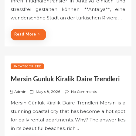
Ihren Flughafentransfer in Antalya einfach und
e
stressfrei gestalten können. **Antalya**, eine
d
o
wunderschöne Stadt an der türkischen Riviera,…
n
Read More
UNCATEGORIZED
Mersin Gunluk Kiralik Daire Trendleri
P
Admin
Mayıs 8, 2026
No Comments
o
Mersin Günlük Kiralık Daire Trendleri Mersin is a
s
stunning coastal city that has become a hot spot
t
for daily rental apartments. Why? The answer lies
e
in its beautiful beaches, rich…
d
o