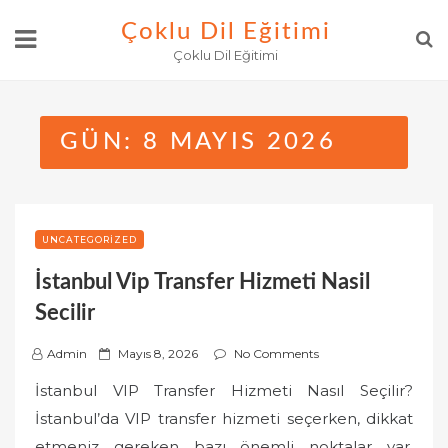
Skip
Çoklu Dil Eğitimi
to
Çoklu Dil Eğitimi
content
GÜN:
8 MAYIS 2026
UNCATEGORIZED
İstanbul Vip Transfer Hizmeti Nasil
Secilir
P
Admin
Mayıs 8, 2026
No Comments
o
İstanbul VIP Transfer Hizmeti Nasıl Seçilir?
s
İstanbul’da VIP transfer hizmeti seçerken, dikkat
t
etmeniz gereken bazı önemli noktalar var.