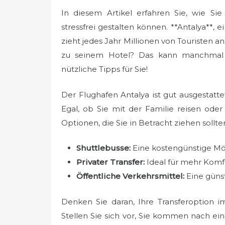
e
In diesem Artikel erfahren Sie, wie Sie
d
stressfrei gestalten können. **Antalya**, 
o
zieht jedes Jahr Millionen von Touriste
n
zu seinem Hotel? Das kann manchmal v
nützliche Tipps für Sie!
Der Flughafen Antalya ist gut ausgestatt
Egal, ob Sie mit der Familie reisen oder 
Optionen, die Sie in Betracht ziehen sollte
Shuttlebusse:
Eine kostengünstige Mögl
Privater Transfer:
Ideal für mehr Komfo
Öffentliche Verkehrsmittel:
Eine güns
Denken Sie daran, Ihre Transferoption i
Stellen Sie sich vor, Sie kommen nach e