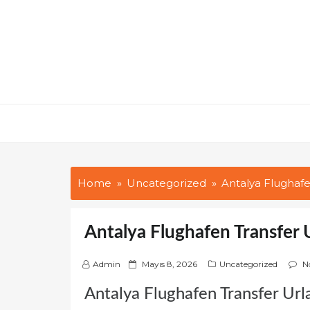
Skip
to
content
Home
Uncategorized
Antalya Flughaf
Antalya Flughafen Transfer
P
Admin
Mayıs 8, 2026
Uncategorized
N
o
Antalya Flughafen Transfer Url
s
t