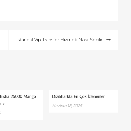
İstanbul Vip Transfer Hizmeti Nasil Secilir
Shisha 25000 Mango
DiziSharkta En Çok İzlenenler
cuz
Haziran 18, 2025
5