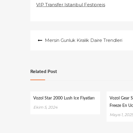
VIP Transfer Istanbul Festpreis
Yazı
Mersin Gunluk Kiralik Daire Trendleri
gezinmesi
Related Post
Vozol Star 2000 Lush Ice Fiyatları
Vozol Gear 
Freeze En U
Ekim 5, 2024
Mayıs 1, 202