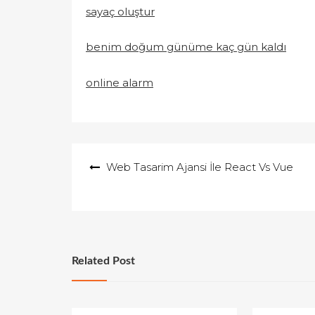
sayaç oluştur
benim doğum günüme kaç gün kaldı
online alarm
Yazı
Web Tasarim Ajansi İle React Vs Vue
gezinmesi
Related Post