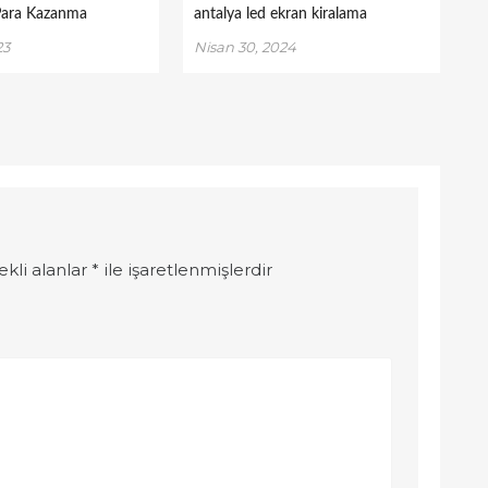
Para Kazanma
antalya led ekran kiralama
23
Nisan 30, 2024
ekli alanlar
*
ile işaretlenmişlerdir