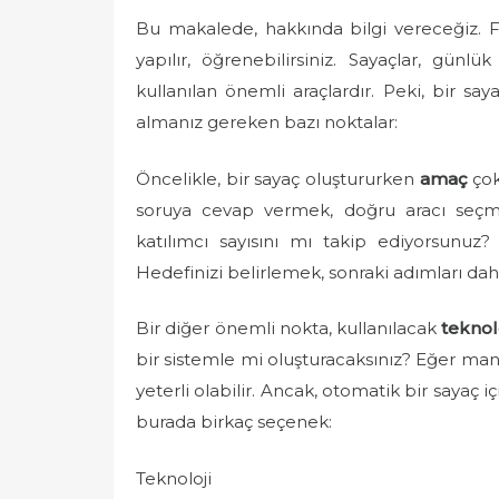
e
Bu makalede, hakkında bilgi vereceğiz. Far
d
yapılır, öğrenebilirsiniz. Sayaçlar, günl
o
kullanılan önemli araçlardır. Peki, bir sa
n
almanız gereken bazı noktalar:
Öncelikle, bir sayaç oluştururken
amaç
çok
soruya cevap vermek, doğru aracı seçmen
katılımcı sayısını mı takip ediyorsunuz?
Hedefinizi belirlemek, sonraki adımları daha
Bir diğer önemli nokta, kullanılacak
teknol
bir sistemle mi oluşturacaksınız? Eğer manu
yeterli olabilir. Ancak, otomatik bir sayaç i
burada birkaç seçenek:
Teknoloji