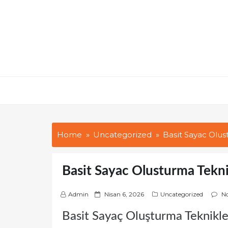
Skip
to
content
Home
Uncategorized
Basit Sayac Olus
Basit Sayac Olusturma Tekni
P
Admin
Nisan 6, 2026
Uncategorized
N
o
Basit Sayaç Oluşturma Teknikle
s
t