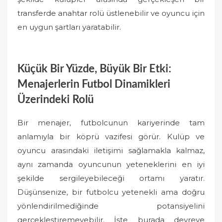
transferde anahtar rolü üstlenebilir ve oyuncu için
en uygun şartları yaratabilir.
Küçük Bir Yüzde, Büyük Bir Etki:
Menajerlerin Futbol Dinamikleri
Üzerindeki Rolü
Bir menajer, futbolcunun kariyerinde tam
anlamıyla bir köprü vazifesi görür. Kulüp ve
oyuncu arasındaki iletişimi sağlamakla kalmaz,
aynı zamanda oyuncunun yeteneklerini en iyi
şekilde sergileyebileceği ortamı yaratır.
Düşünsenize, bir futbolcu yetenekli ama doğru
yönlendirilmediğinde potansiyelini
gerçekleştiremeyebilir. İşte burada devreye