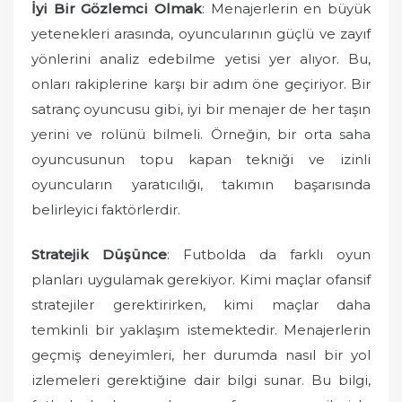
İyi Bir Gözlemci Olmak
: Menajerlerin en büyük
yetenekleri arasında, oyuncularının güçlü ve zayıf
yönlerini analiz edebilme yetisi yer alıyor. Bu,
onları rakiplerine karşı bir adım öne geçiriyor. Bir
satranç oyuncusu gibi, iyi bir menajer de her taşın
yerini ve rolünü bilmeli. Örneğin, bir orta saha
oyuncusunun topu kapan tekniği ve izinli
oyuncuların yaratıcılığı, takımın başarısında
belirleyici faktörlerdir.
Stratejik Düşünce
: Futbolda da farklı oyun
planları uygulamak gerekiyor. Kimi maçlar ofansif
stratejiler gerektirirken, kimi maçlar daha
temkinli bir yaklaşım istemektedir. Menajerlerin
geçmiş deneyimleri, her durumda nasıl bir yol
izlemeleri gerektiğine dair bilgi sunar. Bu bilgi,