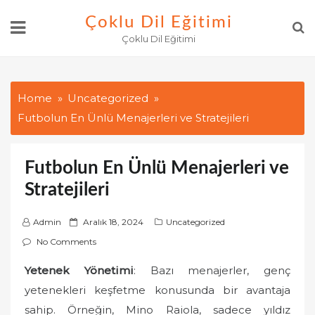
Skip
Çoklu Dil Eğitimi
to
Çoklu Dil Eğitimi
content
Home
Uncategorized
Futbolun En Ünlü Menajerleri ve Stratejileri
Futbolun En Ünlü Menajerleri ve
Stratejileri
P
Admin
Aralık 18, 2024
Uncategorized
o
No Comments
s
Yetenek Yönetimi
: Bazı menajerler, genç
t
yetenekleri keşfetme konusunda bir avantaja
e
d
sahip. Örneğin, Mino Raiola, sadece yıldız