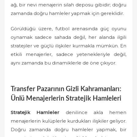
ağ, bir nevi menajerin silah deposu gibidir; doğru
zamanda doğru hamleler yapmak için gereklidir.
Görüldüğü üzere, futbol arenasında güç oyunu
oynamak sadece sahada değil, her alanda ilgili
stratejiler ve güçlü ilişkiler kurmakla mümkün. En
etkili menajerler, sadece yetenekleriyle değil,
aynı zamanda bu dinamiklerle de öne çıkıyor.
Transfer Pazarının Gizli Kahramanları:
Ünlü Menajerlerin Stratejik Hamleleri
Stratejik Hamleler
denilince akla hemen
menajerlerin kulüplerle kurdukları ilişkiler geliyor.
Doğru zamanda doğru hamleler yapmak, bir