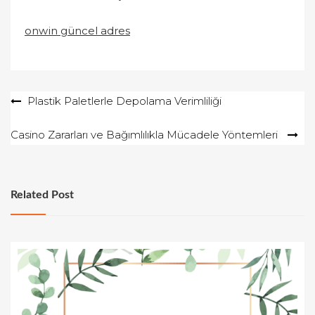
onwin güncel adres
Yazı
Plastik Paletlerle Depolama Verimliliği
gezinmesi
Casino Zararları ve Bağımlılıkla Mücadele Yöntemleri
Related Post