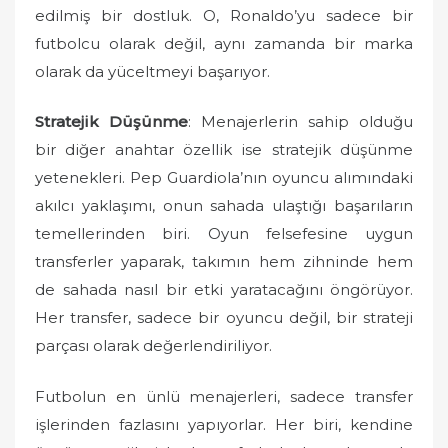
edilmiş bir dostluk. O, Ronaldo’yu sadece bir
futbolcu olarak değil, aynı zamanda bir marka
olarak da yüceltmeyi başarıyor.
Stratejik Düşünme
: Menajerlerin sahip olduğu
bir diğer anahtar özellik ise stratejik düşünme
yetenekleri. Pep Guardiola’nın oyuncu alımındaki
akılcı yaklaşımı, onun sahada ulaştığı başarıların
temellerinden biri. Oyun felsefesine uygun
transferler yaparak, takımın hem zihninde hem
de sahada nasıl bir etki yaratacağını öngörüyor.
Her transfer, sadece bir oyuncu değil, bir strateji
parçası olarak değerlendiriliyor.
Futbolun en ünlü menajerleri, sadece transfer
işlerinden fazlasını yapıyorlar. Her biri, kendine