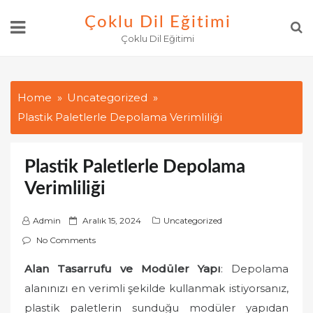
Skip
Çoklu Dil Eğitimi
to
Çoklu Dil Eğitimi
content
Home
Uncategorized
Plastik Paletlerle Depolama Verimliliği
Plastik Paletlerle Depolama
Verimliliği
P
Admin
Aralık 15, 2024
Uncategorized
o
No Comments
s
Alan Tasarrufu ve Modüler Yapı
: Depolama
t
alanınızı en verimli şekilde kullanmak istiyorsanız,
e
d
plastik paletlerin sunduğu modüler yapıdan